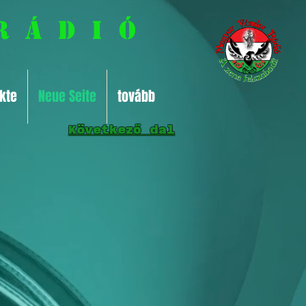
R á d i ó
kte
Neue Seite
tovább
Következő dal