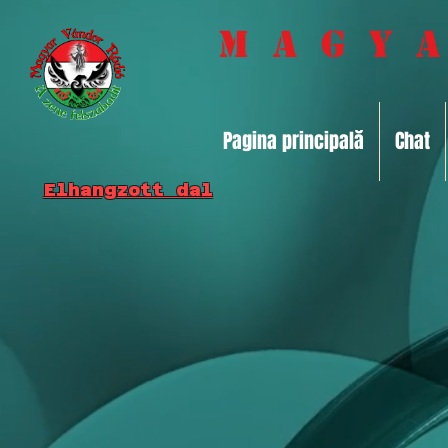
M a g y
Pagina principală
Chat
Elhangzott dal