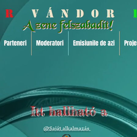
 a r
V á n d o r
Parteneri
Moderatori
Emisiunile de azi
Proje
Itt hallható a
@Saját alkalmazás